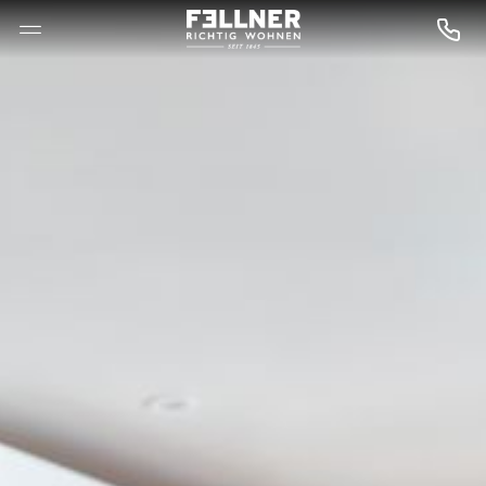
--

