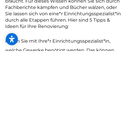
--
braucht. Für dieses Wissen können Sie sich durch
Fachberichte kämpfen und Bücher wälzen, oder
Sie lassen sich von eine*r Einrichtungsspezialist*in
durch alle Etappen führen. Hier sind 5 Tipps &
Ideen für Ihre Renovierung:
Klären Sie mit Ihre*r Einrichtungsspezialist*in,
welche Gewerke benötigt werden. Das können
Maler, Boden- und Fliesenleger, Elektriker und
eventuell Installateure sein.
Beauftragen Sie Ihre*n Einrichtungsspezialist*in
nach dem Motto „alles aus einer Hand“ mit der
Koordination sämtlicher Gewerke – für einen
reibungslosen Ablauf.
Überlassen Sie ihm bzw. ihr die Organisation und
Abwicklung der entsprechenden