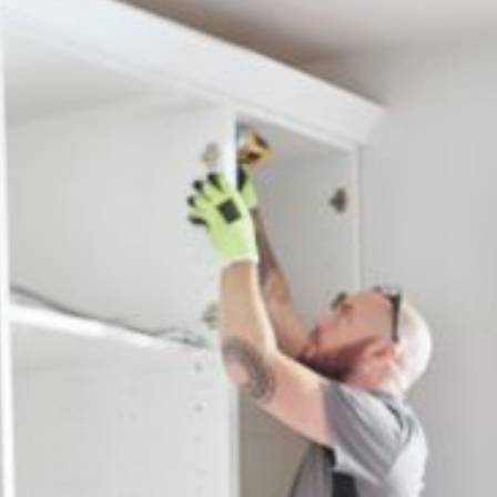
--
--