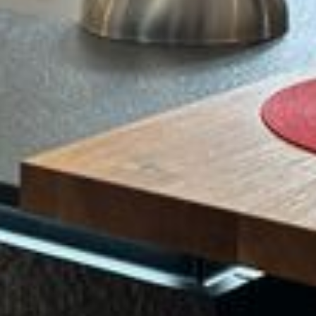
--
--