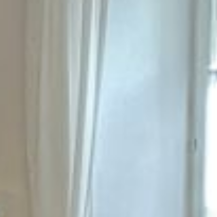
--
--