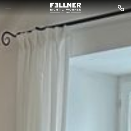
--

