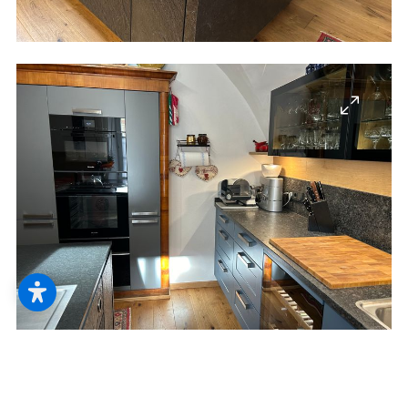
--
--