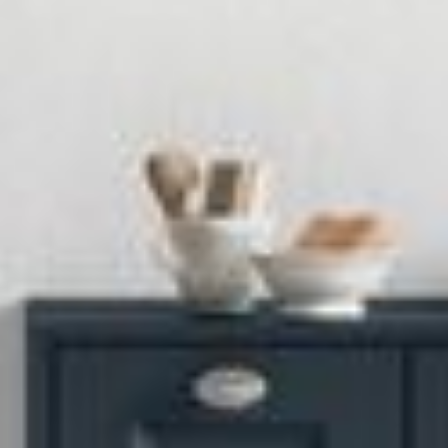
--
--