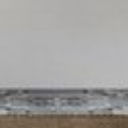
--
--