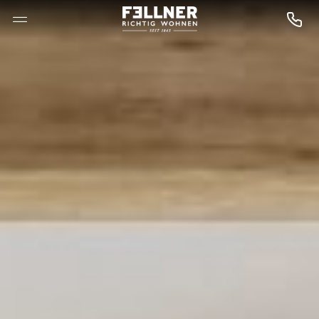
--

