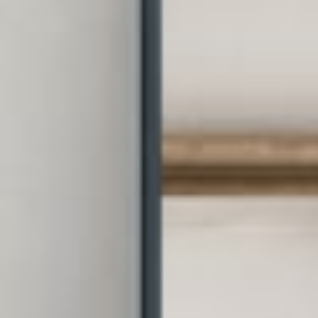
--
--