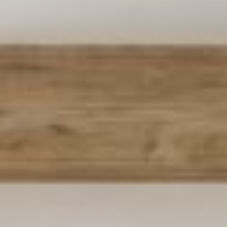
--
--