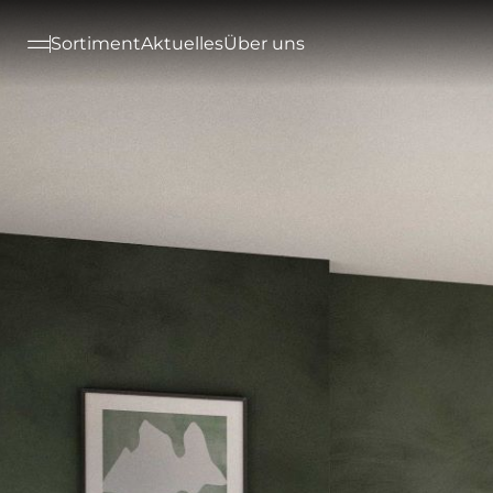
--

Sortiment
Aktuelles
Über uns