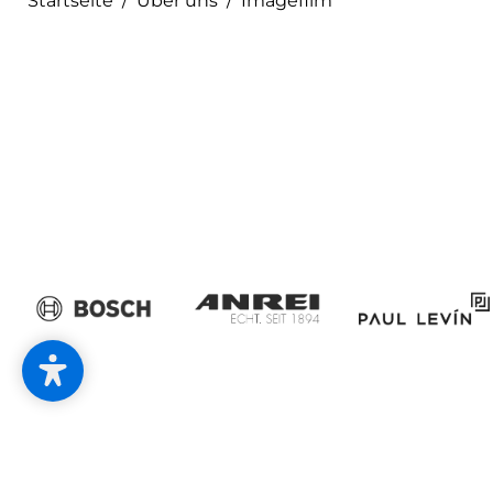
--
Startseite
/
Über uns
/
Imagefilm