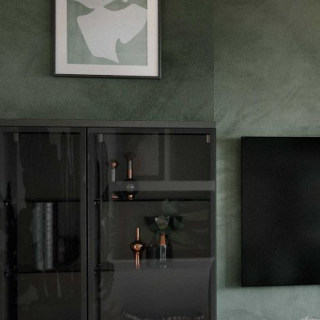
--
--