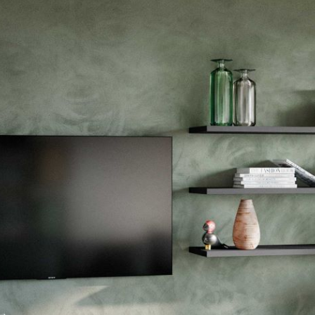
---
---